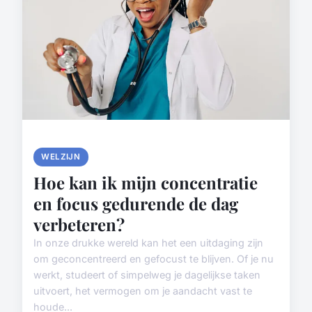
WELZIJN
Hoe kan ik mijn concentratie
en focus gedurende de dag
verbeteren?
In onze drukke wereld kan het een uitdaging zijn
om geconcentreerd en gefocust te blijven. Of je nu
werkt, studeert of simpelweg je dagelijkse taken
uitvoert, het vermogen om je aandacht vast te
houde...