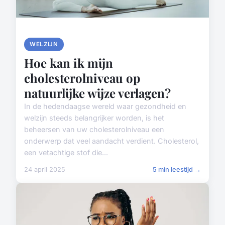
WELZIJN
Hoe kan ik mijn
cholesterolniveau op
natuurlijke wijze verlagen?
In de hedendaagse wereld waar gezondheid en
welzijn steeds belangrijker worden, is het
beheersen van uw cholesterolniveau een
onderwerp dat veel aandacht verdient. Cholesterol,
een vetachtige stof die...
24 april 2025
5 min leestijd →