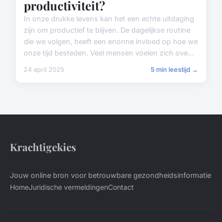
productiviteit?
In onze drukke levens kan het een echte uitdaging
zijn om productief te blijven. De dagelijkse routine
die we volgen, heeft een enorme invloed op hoe we
onze tijd besteden. Veel mensen voelen zich ove...
24 april 2025
5 min leestijd →
Krachtigekies
Jouw online bron voor betrouwbare gezondheidsinformatie
Home
Juridische vermeldingen
Contact