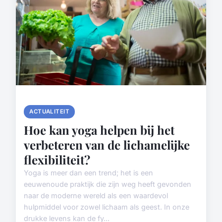
ACTUALITEIT
Hoe kan yoga helpen bij het
verbeteren van de lichamelijke
flexibiliteit?
Yoga is meer dan een trend; het is een
eeuwenoude praktijk die zijn weg heeft gevonden
naar de moderne wereld als een waardevol
hulpmiddel voor zowel lichaam als geest. In onze
drukke levens kan de fy...