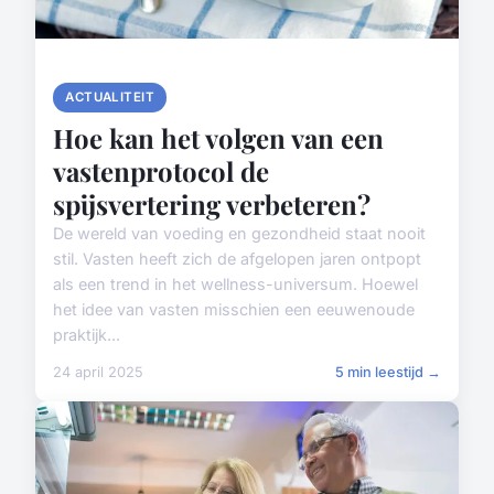
ACTUALITEIT
Hoe kan het volgen van een
vastenprotocol de
spijsvertering verbeteren?
De wereld van voeding en gezondheid staat nooit
stil. Vasten heeft zich de afgelopen jaren ontpopt
als een trend in het wellness-universum. Hoewel
het idee van vasten misschien een eeuwenoude
praktijk...
24 april 2025
5 min leestijd →