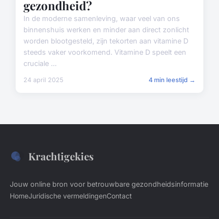
gezondheid?
In de moderne samenleving, waar veel van ons
binnenshuis werken en minder aan direct zonlicht
worden blootgesteld, zijn tekorten aan vitamine D
steeds vaker voorkomend. Vitamine D speelt een
cruciale ...
24 april 2025
4 min leestijd →
Krachtigekies
Jouw online bron voor betrouwbare gezondheidsinformatie
Home
Juridische vermeldingen
Contact