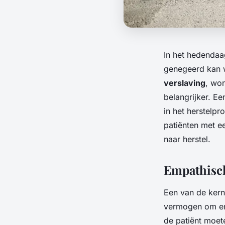
In het hedendaa
genegeerd kan w
verslaving
, wo
belangrijker. E
in het herstelp
patiënten met e
naar herstel.
Empathisch
Een van de kern
vermogen om emp
de patiënt moet