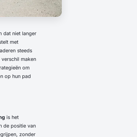
 dat niet langer
telt met
naderen steeds
n verschil maken
trategieën om
en op hun pad
ng
is het
n de positie van
grijpen, zonder