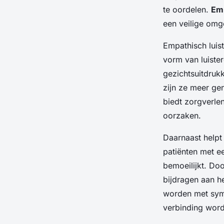
te oordelen.
Em
een veilige omge
Empathisch luis
vorm van luister
gezichtsuitdruk
zijn ze meer ge
biedt zorgverle
oorzaken.
Daarnaast helpt
patiënten met 
bemoeilijkt. Do
bijdragen aan h
worden met symp
verbinding wor