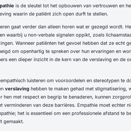
pathie
is de sleutel tot het opbouwen van vertrouwen en he
ving waarin de patiënt zich open durft te stellen.
teren gaat verder dan alleen horen wat er gezegd wordt. Het
en waarbij u non-verbale signalen oppikt, zoals lichaamstaa
kingen. Wanneer patiënten het gevoel hebben dat ze echt 
neigd om openhartig te spreken over hun ervaringen en wors
ners een dieper inzicht in de kern van de verslaving en de 
 empathisch luisteren om vooroordelen en stereotypen te d
een
verslaving
hebben te maken gehad met stigmatisering, w
or hen met respect en begrip te benaderen, kunnen zorgpro
et verminderen van deze barrières. Empathie moet echter n
athie; het is essentieel om een professionele afstand te be
dt gemaakt.