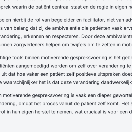
prek waarin de patiënt centraal staat en de regie in eigen h
elen hierbij de rol van begeleider en facilitator, niet van ad
 is van belang dat zij de ambivalentie die patiënten vaak erv
randering, erkennen en respecteren. Door deze ambivalent
nnen zorgverleners helpen om twijfels om te zetten in moti
htige tools binnen motiverende gespreksvoering is het geb
patiënten aangemoedigd worden om zelf over verandering te 
uit dat hoe vaker een patiënt zelf positieve uitspraken doe
 waarschijnlijker het is dat deze verandering daadwerkelijk
an motiverende gespreksvoering is vaak een dieper geworte
dering, omdat het proces vanuit de patiënt zelf komt. Het st
rol in hun eigen herstel te nemen, wat cruciaal is voor een