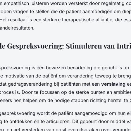
kan empathisch luisteren worden versterkt door regelmatig
n open vragen te stellen die de patiënt aanmoedigen om diep
et resultaat is een sterkere therapeutische alliantie, die ess
andelresultaten.
e Gespreksvoering: Stimuleren van Intr
preksvoering is een bewezen benadering die gericht is op
eke motivatie van de patiënt om verandering teweeg te bren
 dat gedragsverandering bij patiënten met een
verslaving
ee
proces is. Door te focussen op de sterke punten en ambities
eners hen helpen om de nodige stappen richting herstel te z
 gespreksvoering wordt de patiënt aangemoedigd om hun e
g te ontdekken en te articuleren. Dit gebeurt door middel 
eren, en het versterken van positieve uitspraken over verand