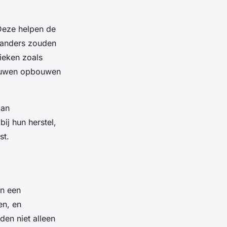
 Deze helpen de
e anders zouden
ieken zoals
trouwen opbouwen
aan
ij hun herstel,
st.
an een
en, en
den niet alleen