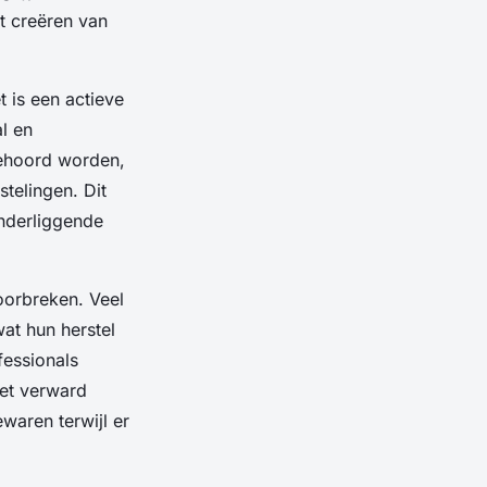
t creëren van
 is een actieve
l en
gehoord worden,
telingen. Dit
onderliggende
oorbreken. Veel
at hun herstel
fessionals
iet verward
waren terwijl er