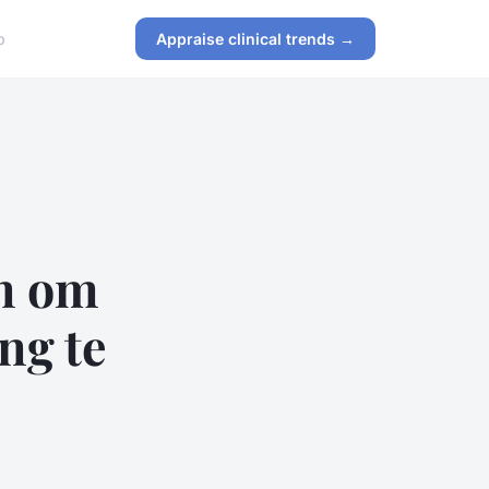
p
Appraise clinical trends →
en om
ng te