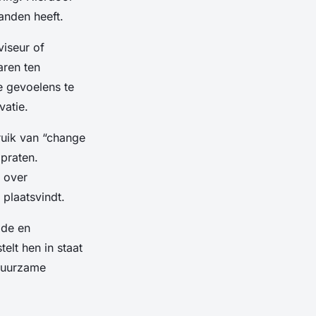
anden heeft.
viseur of
aren ten
e gevoelens te
vatie.
ruik van “change
praten.
t over
 plaatsvindt.
lde en
elt hen in staat
 duurzame