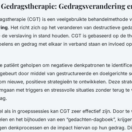
 Gedragstherapie: Gedragsverandering e
agstherapie (CGT) is een veelgebruikte behandelmethode v
ving
. Het richt zich op het veranderen van destructieve ged
 de verslaving in stand houden. CGT is gebaseerd op de th
elens en gedrag met elkaar in verband staan en invloed op
e patiënt geholpen om negatieve denkpatronen te identifice
 gebeurt door middel van gestructureerde en doelgerichte s
 om nieuwe, positieve strategieën te ontwikkelen. Deze strat
mgaan met triggers en stressvolle situaties zonder terug te v
ag.
l als in groepssessies kan CGT zeer effectief zijn. Door t
elen en het bijhouden van een “gedachten-dagboek”, krijgen
eigen denkprocessen en de impact hiervan op hun gedrag. Dit