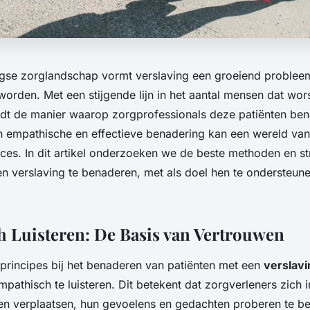
gse zorglandschap vormt verslaving een groeiend probleem
orden. Met een stijgende lijn in het aantal mensen dat wors
rdt de manier waarop zorgprofessionals deze patiënten be
en empathische en effectieve benadering kan een wereld va
roces. In dit artikel onderzoeken we de beste methoden en s
en verslaving te benaderen, met als doel hen te ondersteun
 Luisteren: De Basis van Vertrouwen
principes bij het benaderen van patiënten met een
verslavi
athisch te luisteren. Dit betekent dat zorgverleners zich i
en verplaatsen, hun gevoelens en gedachten proberen te be