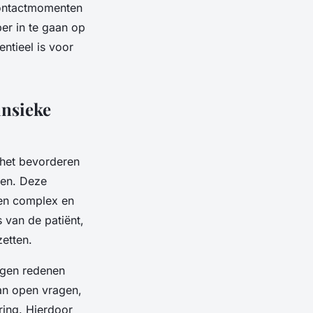
 contactmomenten
er in te gaan op
entieel is voor
insieke
 het bevorderen
gen. Deze
n complex en
 van de patiënt,
etten.
igen redenen
van open vragen,
ering. Hierdoor