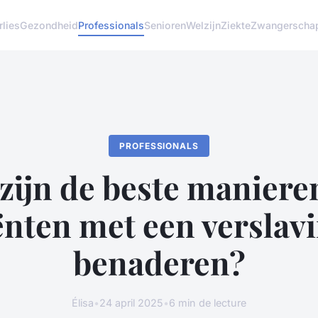
lies
Gezondheid
Professionals
Senioren
Welzijn
Ziekte
Zwangerscha
PROFESSIONALS
zijn de beste manier
ënten met een verslavi
benaderen?
Élisa
•
24 april 2025
•
6 min de lecture