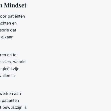
n Mindset
oor patiënten
achten en
eorie dat
 elkaar
ren en te
essies, waarin
egieën zijn
allen in
e werken aan
 patiënten
 bewustzijn is