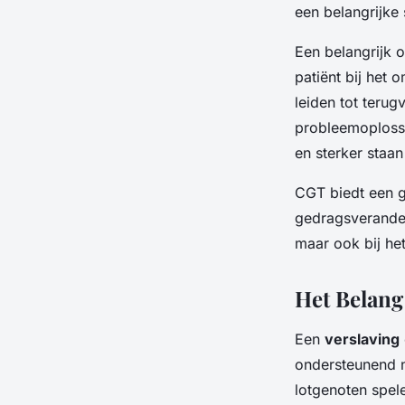
een belangrijke
Een belangrijk 
patiënt bij het
leiden tot terug
probleemoplossi
en sterker staan
CGT biedt een g
gedragsveranderi
maar ook bij he
Het Belan
Een
verslaving
ondersteunend n
lotgenoten spele