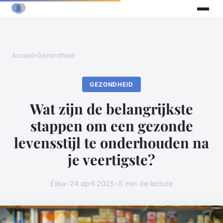
Accueil
›
Gezondheid
GEZONDHEID
Wat zijn de belangrijkste
stappen om een gezonde
levensstijl te onderhouden na
je veertigste?
Élisa
•
24 april 2025
•
5 min de lecture